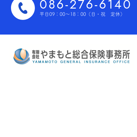
086-276-6140
平日09：00～18：00
（日・祝 定休）