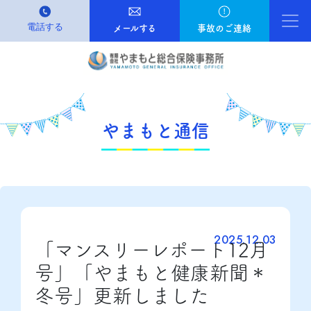
電話する
Ma
メールする
事故のご連絡
やまもと通信
2025.12.03
「マンスリーレポート12月
号」「やまもと健康新聞＊
冬号」更新しました