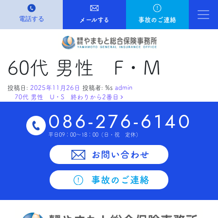
電話する
Ma
メールする
事故のご連絡
60代 男性 F・M
投稿日:
2025年11月26日
投稿者: %s
admin
投稿ナビゲーション
70代 男性 U・S 終わりから2番目
086-276-6140
平日09：00～18：00
（日・祝 定休）
お問い合わせ
事故のご連絡