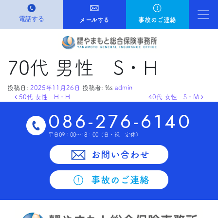
電話する
Ma
メールする
事故のご連絡
70代 男性 S・H
投稿日:
2025年11月26日
投稿者: %s
admin
投稿ナビゲーション
50代 女性 H・H
40代 女性 S・M
086-276-6140
平日09：00～18：00
（日・祝 定休）
お問い合わせ
事故のご連絡